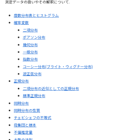
測定データの扱いやその解釈について.
度数分布表とヒストグラム
確率変数
二項分布
ポアソン分布
幾何分布
一様分布
指数分布
コーシー分布(ブライト・ウィグナー分布)
逆正弦分布
正規分布
二項分布の近似としての正規分布
標準正規分布
同時分布
同時分布の性質
チェビシェフの不等式
母集団と標本
不偏推定量
大数の法則