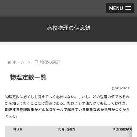
MENU
高校物理の備忘録
ホーム
物理の周辺
物理定数一覧
2025-08-03
物理定数は必ずしも覚えておく必要はない。しかし、どの程度の値であるの
かを知っておくことには意義はある。おおよその値だけでも知っておけば、
関連する物理現象がどんなスケールで起きている現象なのか見当がつく
から
である。
物理量
記号, 定義式
値(有効数字3桁)