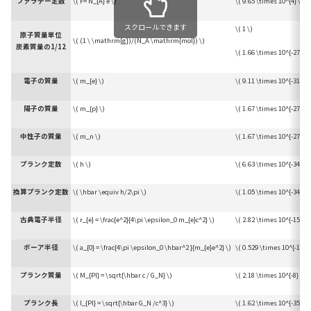
ファラデー定数
\( F= N_{A} e \)
\( 9.65 \times 10^{4} \)
スクロールできます
\( 1 \)
原子質量単位
\( (1 \ \mathrm{g})/(N_A \mathrm{mol}) \)
炭素質量の1/12
\( 1.66 \times 10^{-27} \)
電子の質量
\( m_{e} \)
\( 9.11 \times 10^{-31} \)
陽子の質量
\( m_{p} \)
\( 1.67 \times 10^{-27} \)
中性子の質量
\( m_n \)
\( 1.67 \times 10^{-27} \)
プランク定数
\( h \)
\( 6.63 \times 10^{-34} \)
換算プランク定数
\( \hbar \equiv h/2\pi \)
\( 1.05 \times 10^{-34} \)
古典電子半径
\( r_{e} = \frac{e^2}{4\pi \epsilon_0 m_{e}c^2} \)
\( 2.82 \times 10^{-15} \)
ボーア半径
\( a_{0} = \frac{4\pi \epsilon_0 \hbar^2 }{m_{e}e^2} \)
\( 0.529 \times 10^{-10} \
プランク質量
\( M_{Pl} = \sqrt{\hbar c / G_N} \)
\( 2.18 \times 10^{-8} \)
プランク長
\( l_{Pl} = \sqrt{\hbar G_N /c^3} \)
\( 1.62 \times 10^{-35} \)