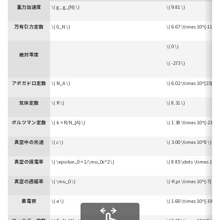
重力加速度
\( g , g_{N} \)
\( 9.81 \)
万有引力定数
\( G_N \)
\( 6.67 \times 10^{-11} \)
\( 0 \)
絶対零度
\( -273 \)
アボガドロ定数
\( N_A \)
\( 6.02 \times 10^{23} \)
気体定数
\( R \)
\( 8.31 \)
ボルツマン定数
\( k = R/N_{A} \)
\( 1.38 \times 10^{-23} \)
真空中の光速
\( c \)
\( 3.00 \times 10^8 \)
真空の誘電率
\( \epsilon_0 = 1/\mu_0c^2 \)
\( 8.85 \dots \times 10^{-
真空の透磁率
\( \mu_0 \)
\( 4\pi \times 10^{-7} \)
素電荷
\( e \)
\( 1.60 \times 10^{-19} \)