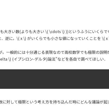
きい数(よりも大きい \( \cdots \) ))というふうにいくらでも大き
む．逆に，\( x \) がいくらでも小さな値になっていくことを \( x \to 
だが，一般的には十分通じる表現なので高校数学でも極限の説明
 \delta \) (イプシロン-デルタ)論法"などを各自で調べてほしい．
数に対して極限という考え方を持ち込んだ時にどんな議論が起