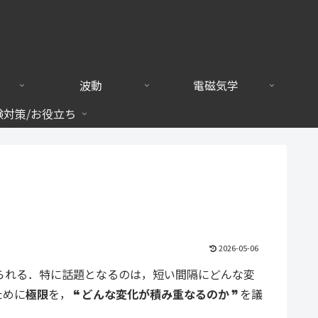
波動
電磁気学
験対策/お役立ち
2026-05-06
られる．特に話題となるのは，
短い間隔にどんな変
ために
極限
を，
どんな変化が積み重なるのか
を議