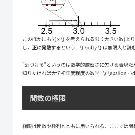
このほかにも \( x \) を考えられる限り大きい数(よりも大
し，
正に発散する
という．\( \infty \) は無限大と読
"近づける"というのは数学的厳密さに欠ける表現
知りたければ大学初年度程度の数学" \( \epsilon -
関数の極限
極限は関数や数列とともに用いられる．ここでは関