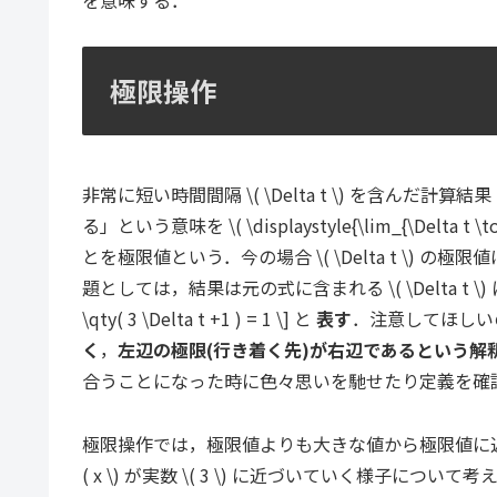
極限操作
非常に短い時間間隔 \( \Delta t \) を含んだ計算結果
る」という意味を \( \displaystyle{\lim_{\Delta t
とを極限値という．今の場合 \( \Delta t \) の極限値はゼロ
題としては，結果は元の式に含まれる \( \Delta t \) にその
\qty( 3 \Delta t +1 ) = 1 \] と
表す
．注意してほしい
く
，
左辺の極限(行き着く先)が右辺であるという解
合うことになった時に色々思いを馳せたり定義を確
極限操作では，極限値よりも大きな値から極限値に
( x \) が実数 \( 3 \) に近づいていく様子について考