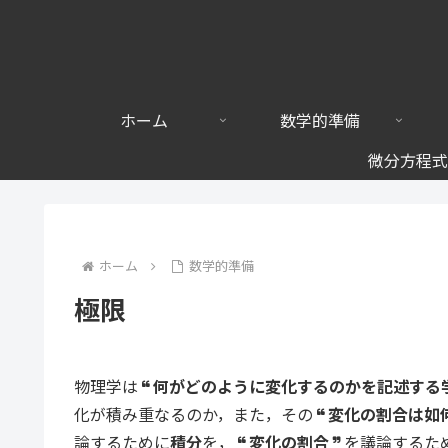
ホーム
数学的準備
微分方程式
ホーム
数学的準備
極限
物理学は
何がどのように変化するのかを記述する
化が積み重なるのか
，また，その
変化の割合は如
論するために
積分
を，
変化の割合
を議論するた