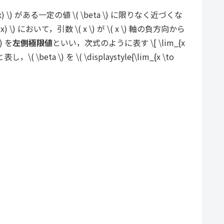
f(x) \) がある一定の値 \( \beta \) に限りなく近づくな
(x) \) において，引数 \( x \) が \( x \) 軸の負方向から
) を
左側極限値
といい，次式のように表す \[ \lim_{x
\( \beta \) を \( \displaystyle{\lim_{x \to