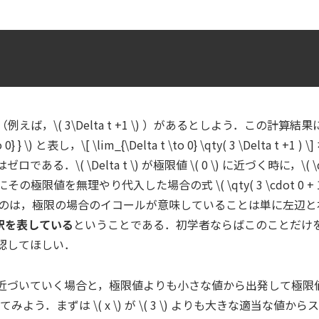
（例えば，\( 3\Delta t +1 \) ）があるとしよう．この計算結果に
 \to 0} } \) と表し，\[ \lim_{\Delta t \to 0} \qty( 3 
である．\( \Delta t \) が極限値 \( 0 \) に近づく時に，\( \q
極限値を無理やり代入した場合の式 \( \qty( 3 \cdot 0 + 1 ) \)
のは，
極限の場合のイコールが意味していることは単に左辺と
釈を表している
ということである
．初学者ならばこのことだけ
認してほしい．
近づいていく場合と，極限値よりも小さな値から出発して極限値
えてみよう．まずは \( x \) が \( 3 \) よりも大きな適当な値から