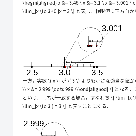
\begin{aligned} x &= 3.46 \ x &= 3.1 \ x &
\lim_{x \to 3+0 }x = 3 \] と表し，極限値に
一方，実数 \( x \) が \( 3 \) よりも小さな適当な値からスタートし
\\ x &= 2.999 \dots 999 \\\end{align
という．両者が一致する場合，すなわち \[ \lim_{x \to 3+0 
\lim_{x \to 3 } = 3 \] と表すことにする．