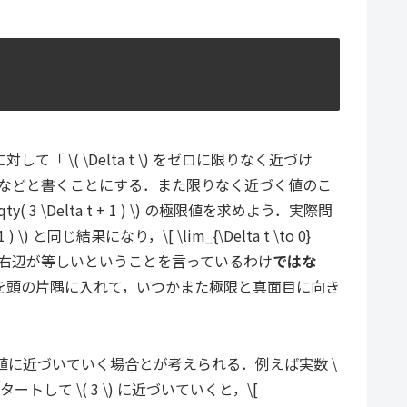
対して「 \( \Delta t \) をゼロに限りなく近づけ
\Delta t +1 ) \] などと書くことにする．また限りなく近づく値のこ
ty( 3 \Delta t + 1 ) \) の極限値を求めよう．実際問
 と同じ結果になり，\[ \lim_{\Delta t \to 0}
右辺が等しいということを言っているわけ
ではな
を頭の片隅に入れて，いつかまた極限と真面目に向き
に近づいていく場合とが考えられる．例えば実数 \
スタートして \( 3 \) に近づいていくと，\[