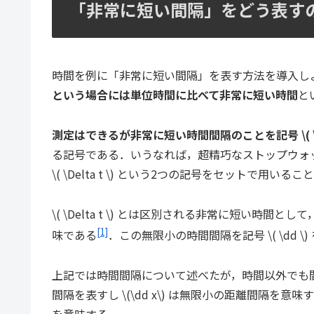
「非常に短い間隔」をどう表すのか？ \( \
時間を例に「非常に短い間隔」を表す方法を導入しよう．時
という場合には単位時間に比べて非常に短い時間
と
測定はできるが非常に短い時間間隔のことを記号 \( \Delta
る記号である．いうなれば，超精巧なストップウォッチで計測できる時間
\( \Delta t \) という2つの記号をセットで
\( \Delta t \) とは区別される非常に短い時間として
[1]
味である
．この無限小の時間間隔を記号 \( \dd \)
上記では時間間隔について述べたが，時間以外でも間隔を定
間隔を表すし \(\dd x\) は無限小の距離間隔を意味する．
を意味する．