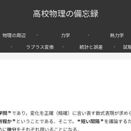
高校物理の備忘録
物理の周辺
力学
熱力学
ラプラス変換
統計と誤差
試
学問
であり，変化を正確（精確）に言い表す数式表現が求め
何程か
ということである．そこで，
短い間隔
を議論する
めに
微分
をそれぞれ用いることになる．