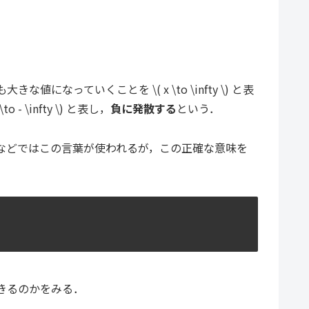
な値になっていくことを \( x \to \infty \) と表
- \infty \) と表し，
負に発散する
という．
などではこの言葉が使われるが，この正確な意味を
きるのかをみる．