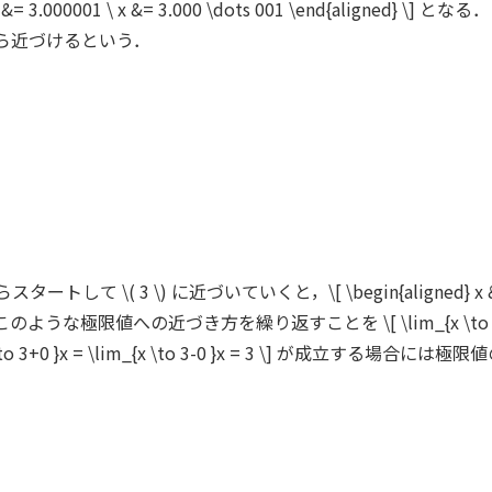
= 3.001 \ x &= 3.000001 \ x &= 3.000 \dots 001 \end
正方向から近づけるという．
て \( 3 \) に近づいていくと，\[ \begin{aligned} x &= 2.56 \\
ed} \] となる．このような極限値への近づき方を繰り返すことを \[ \lim_{x
}x = \lim_{x \to 3-0 }x = 3 \] が成立する場合には極限値の後ろ