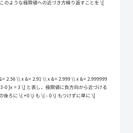
{aligned} \] となる．このような極限値への近づき方繰り返すことを \[
 x &= 2.91 \\ x &= 2.999 \\ x &= 2.999999
 \to 3-0 }x = 3 \] と表し，極限値に負方向から近づける
に \( +0 \) も \( - 0 \) もつけずに単に \[