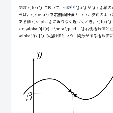
[2]
関数 \( f(x) \) において，引数
\( x \) が \( x
らば，\( \beta \) を
右側極限値
といい，次式のように表す．\[ 
ある値 \( \alpha \) に限りなく近づくとき，\( f(x) \
\to \alpha-0} f(x) = \beta \quad ．\] 右側極限値と左側
\alpha }f(x)} \) の極限値という．関数があ