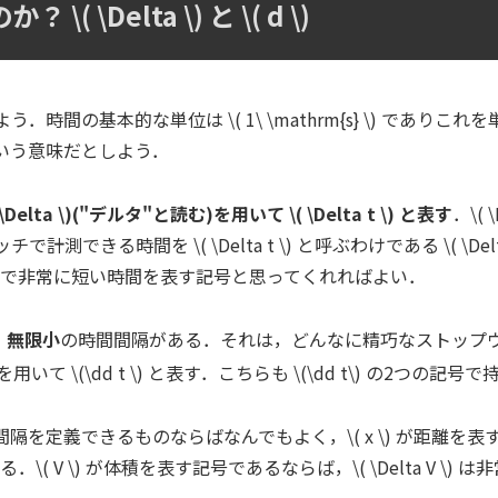
Delta \) と \( d \)
間の基本的な単位は \( 1\ \mathrm{s} \) であり
いう意味だとしよう．
 \)("デルタ"と読む)を用いて \( \Delta t \) と表す
．\(
を \( \Delta t \) と呼ぶわけである \( \Delta t \) 
用いることで非常に短い時間を表す記号と思ってくれればよい．
，
無限小
の時間間隔がある．それは，どんなに精巧なストップ
 を用いて \(\dd t \) と表す．こちらも \(\dd t\) の
義できるものならばなんでもよく，\( x \) が距離を表す記号であ
\( V \) が体積を表す記号であるならば，\( \Delta V \) 