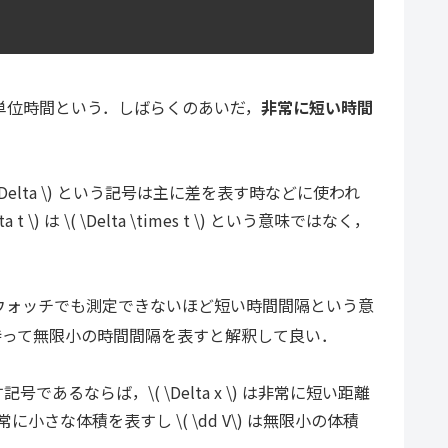
これを単位時間という．しばらくのあいだ，
非常に短い時間
 \Delta \) という記号は主に差を表す時などに使われ
は \( \Delta \times t \) という意味ではなく，
ウォッチでも測定できないほど短い時間間隔という意
2つの記号で持って無限小の時間間隔を表すと解釈して良い．
るならば，\( \Delta x \) は非常に短い距離
は非常に小さな体積を表すし \( \dd V\) は無限小の体積