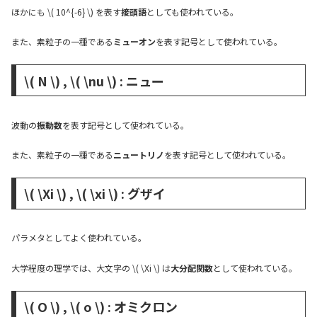
ほかにも \( 10^{-6} \) を表す
接頭語
としても使われている。
また、素粒子の一種である
ミューオン
を表す記号として使われている。
\( N \) , \( \nu \) : ニュー
波動の
振動数
を表す記号として使われている。
また、素粒子の一種である
ニュートリノ
を表す記号として使われている。
\( \Xi \) , \( \xi \) : グザイ
パラメタとしてよく使われている。
大学程度の理学では、大文字の \( \Xi \) は
大分配関数
として使われている。
\( O \) , \( o \) : オミクロン