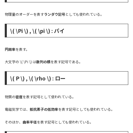
物理量のオーダーを表す
ランダウ記号
としても使われている。
\( \Pi \) , \( \pi \) : パイ
円周率
を表す。
大文字の \( \Pi \) は
数列の積
を表す記号である。
\( P \) , \( \rho \) : ロー
物質の
密度
を表す記号として使われている。
電磁気学では、
抵抗素子の低効率
を表す記号としても使われている。
そのほか、
曲率半径
を表す記号としても使われている。