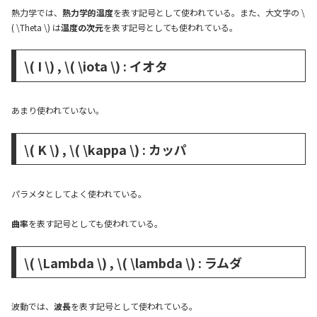
熱力学では、
熱力学的温度
を表す記号として使われている。また、大文字の \
( \Theta \) は
温度の次元
を表す記号としても使われている。
\( I \) , \( \iota \) : イオタ
あまり使われていない。
\( K \) , \( \kappa \) : カッパ
パラメタとしてよく使われている。
曲率
を表す記号としても使われている。
\( \Lambda \) , \( \lambda \) : ラムダ
波動では、
波長
を表す記号として使われている。