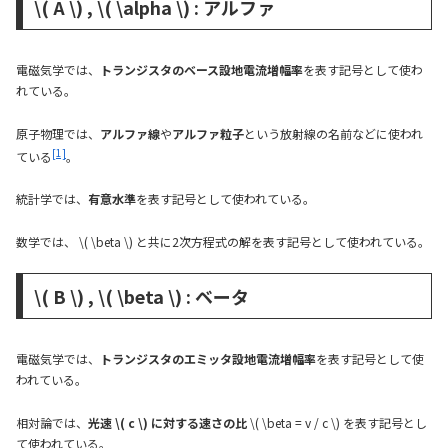
\( A \) , \( \alpha \) : アルファ
電磁気学では、
トランジスタのベース設地電流増幅率
を表す記号として使わ
れている。
原子物理では、
アルファ線
や
アルファ粒子
という放射線の名前などに使われ
[1]
ている
。
統計学では、
有意水準
を表す記号として使われている。
数学では、 \( \beta \) と共に2次方程式の解を表す記号として使われている。
\( B \) , \( \beta \) : ベータ
電磁気学では、
トランジスタのエミッタ設地電流増幅率
を表す記号として使
われている。
相対論では、
光速 \( c \) に対する速さの比
\( \beta = v / c \) を表す記号とし
て使われている。