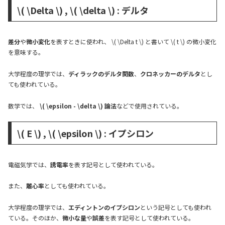
\( \Delta \) , \( \delta \) : デルタ
差分
や
微小変化
を表すときに使われ、 \( \Delta t \) と書いて \( t \) の微小変化
を意味する。
大学程度の理学では、
ディラックのデルタ関数
、
クロネッカーのデルタ
とし
ても使われている。
数学では、
\( \epsilon - \delta \) 論法
などで使用されている。
\( E \) , \( \epsilon \) : イプシロン
電磁気学では、
誘電率
を表す記号として使われている。
また、
離心率
としても使われている。
大学程度の理学では、
エディントンのイプシロン
という記号としても使われ
ている。そのほか、
微小な量
や
誤差
を表す記号として使われている。