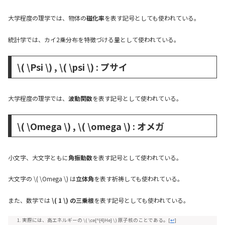
大学程度の理学では、物体の
磁化率
を表す記号としても使われている。
統計学では、カイ2乗分布を特徴づける量として使われている。
\( \Psi \) , \( \psi \) : プサイ
大学程度の理学では、
波動関数
を表す記号として使われている。
\( \Omega \) , \( \omega \) : オメガ
小文字、大文字ともに
角振動数
を表す記号として使われている。
大文字の \( \Omega \) は
立体角
を表す祈祷しても使われている。
また、数学では
\( 1 \) の三乗根
を表す記号としても使われている。
実際には、高エネルギーの \( \ce{^{4}He} \) 原子核のことである。
[
↩
]