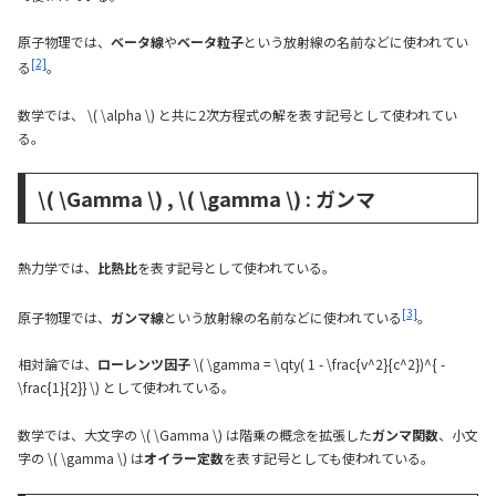
原子物理では、
ベータ線
や
ベータ粒子
という放射線の名前などに使われてい
[2]
る
。
数学では、 \( \alpha \) と共に2次方程式の解を表す記号として使われてい
る。
\( \Gamma \) , \( \gamma \) : ガンマ
熱力学では、
比熱比
を表す記号として使われている。
[3]
原子物理では、
ガンマ線
という放射線の名前などに使われている
。
相対論では、
ローレンツ因子
\( \gamma = \qty( 1 - \frac{v^2}{c^2})^{ -
\frac{1}{2}} \) として使われている。
数学では、大文字の \( \Gamma \) は階乗の概念を拡張した
ガンマ関数
、小文
字の \( \gamma \) は
オイラー定数
を表す記号としても使われている。