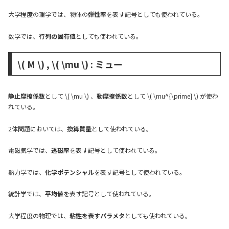
大学程度の理学では、物体の
弾性率
を表す記号としても使われている。
数学では、
行列の固有値
としても使われている。
\( M \) , \( \mu \) : ミュー
静止摩擦係数
として \( \mu \) 、
動摩擦係数
として \( \mu^{\prime} \) が使わ
れている。
2体問題においては、
換算質量
として使われている。
電磁気学では、
透磁率
を表す記号として使われている。
熱力学では、
化学ポテンシャル
を表す記号として使われている。
統計学では、
平均値
を表す記号として使われている。
大学程度の物理では、
粘性を表すパラメタ
としても使われている。