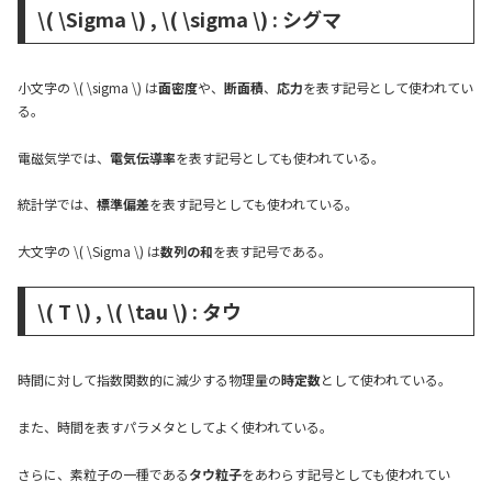
\( \Sigma \) , \( \sigma \) : シグマ
小文字の \( \sigma \) は
面密度
や、
断面積
、
応力
を表す記号として使われてい
る。
電磁気学では、
電気伝導率
を表す記号としても使われている。
統計学では、
標準偏差
を表す記号としても使われている。
大文字の \( \Sigma \) は
数列の和
を表す記号である。
\( T \) , \( \tau \) : タウ
時間に対して指数関数的に減少する物理量の
時定数
として使われている。
また、時間を表すパラメタとしてよく使われている。
さらに、素粒子の一種である
タウ粒子
をあわらす記号としても使われてい