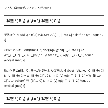
であり, 吸熱反応であることがわかる.
状態 \( B \) \( \to \) 状態 \( C \)
断熱変化( \( \dd Q = 0 \) )であるので, \[ Q_{B \to C} = \int \dd Q= 0 \quad .
\]
内部エネルギーの増加量は, \[ \begin{aligned} U_{B \to C} &=
\int_{T_1}^{T_2} n C_{v} \dd T\\ &= n C_{v} \qty( T_2 - T_1 ) \quad .
\end{aligned} \]
熱力学第1法則より, 気体が外部へした仕事は, \[ \begin{aligned} Q_{B \to C}
&= U_{B \to C} + W_{B \to C} \\ 0 &= n C_{v} \qty( T_2 - T_1 ) + W_{B \to
C} \\ \therefore \ W_{B \to C} &= n C_{v} \qty( T_1 - T_2 ) \quad .
\end{aligned} \]
状態 \( C \) \( \to \) 状態 \( D \)