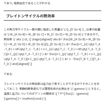
であり, 吸熱反応であることがわかる.
ブレイトンサイクルの熱効率
この熱力学サイクル一周の間に吸収した熱量は \( Q_{D \to A} \) , 仕事の総量
は \( W_{A \to B} + W_{B \to C} + W_{C \to D} + W_{D \to A} \) であるので,
熱効率 \( \eta \) は, \[ \begin{aligned} \eta &= \frac{W_{A \to B} + W_{B \to
C} + W_{C \to D} + W_{D \to A} }{Q_{D \to A} } \\ &= \frac{n C_{v} \qty( T_A
- T_B ) + nR\qty( T_C - T_B ) + n C_{v} \qty( T_C - T_D ) + nR\qty( T_A - T_D
) }{n C_{p} \qty( T_A - T_D ) } \\ &= \frac{n C_{p} \qty( T_C - T_B ) + n C_{p}
\qty( T_A - T_D ) }{n C_{p} \qty( T_A - T_D ) } \\ &= 1 - \frac{T_B -T_C}{T_A -
T_D } \end{aligned} \]
である.
ブレイトンサイクルの熱効率は圧力比で表すことができるのでそのことを示
しておこう. 準静的断熱変化では理想気体の比熱比を \( \gamma \) とすると,
温度と圧力についてのポアソンの関係式 \[ T P^{\frac{1 - \gamma}
{\gamma} } = \mathrm{const.} \]