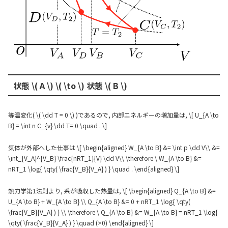
状態 \( A \) \( \to \) 状態 \( B \)
等温変化( \( \dd T = 0 \) )であるので, 内部エネルギーの増加量は, \[ U_{A \to
B} = \int n C_{v} \dd T= 0 \quad . \]
気体が外部へした仕事は \[ \begin{aligned} W_{A \to B} &= \int p \dd V\\ &=
\int_{V_A}^{V_B} \frac{nRT_1}{V} \dd V\\ \therefore \ W_{A \to B} &=
nRT_1 \log{ \qty( \frac{V_B}{V_A} ) } \quad . \end{aligned} \]
熱力学第1法則より, 系が吸収した熱量は, \[ \begin{aligned} Q_{A \to B} &=
U_{A \to B} + W_{A \to B} \\ Q_{A \to B} &= 0 + nRT_1 \log{ \qty(
\frac{V_B}{V_A} ) } \\ \therefore \ Q_{A \to B} &= W_{A \to B} = nRT_1 \log{
\qty( \frac{V_B}{V_A} ) } \quad (>0) \end{aligned} \]