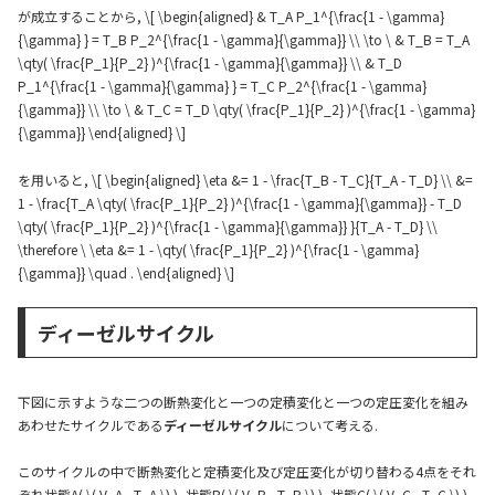
が成立することから, \[ \begin{aligned} & T_A P_1^{\frac{1 - \gamma}
{\gamma} } = T_B P_2^{\frac{1 - \gamma}{\gamma}} \\ \to \ & T_B = T_A
\qty( \frac{P_1}{P_2} )^{\frac{1 - \gamma}{\gamma}} \\ & T_D
P_1^{\frac{1 - \gamma}{\gamma} } = T_C P_2^{\frac{1 - \gamma}
{\gamma}} \\ \to \ & T_C = T_D \qty( \frac{P_1}{P_2} )^{\frac{1 - \gamma}
{\gamma}} \end{aligned} \]
を用いると, \[ \begin{aligned} \eta &= 1 - \frac{T_B - T_C}{T_A - T_D} \\ &=
1 - \frac{T_A \qty( \frac{P_1}{P_2} )^{\frac{1 - \gamma}{\gamma}} - T_D
\qty( \frac{P_1}{P_2} )^{\frac{1 - \gamma}{\gamma}} }{T_A - T_D} \\
\therefore \ \eta &= 1 - \qty( \frac{P_1}{P_2} )^{\frac{1 - \gamma}
{\gamma}} \quad . \end{aligned} \]
ディーゼルサイクル
下図に示すような二つの断熱変化と一つの定積変化と一つの定圧変化を組み
あわせたサイクルである
ディーゼルサイクル
について考える.
このサイクルの中で断熱変化と定積変化及び定圧変化が切り替わる4点をそれ
ぞれ状態A( \( V_A , T_A \) ), 状態B( \( V_B , T_B \) ), 状態C( \( V_C , T_C \) ),