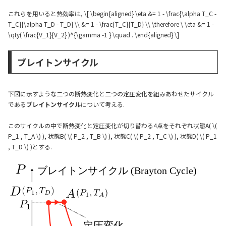
これらを用いると熱効率は, \[ \begin{aligned} \eta &= 1 - \frac{\alpha T_C -
T_C}{\alpha T_D - T_D} \\ &= 1 - \frac{T_C}{T_D} \\ \therefore \ \eta &= 1 -
\qty( \frac{V_1}{V_2} )^{\gamma -1 } \quad . \end{aligned} \]
ブレイトンサイクル
下図に示すような二つの断熱変化と二つの定圧変化を組みあわせたサイクル
である
ブレイトンサイクル
について考える.
このサイクルの中で断熱変化と定圧変化が切り替わる4点をそれぞれ状態A( \(
P_1 , T_A \) ), 状態B( \( P_2 , T_B \) ), 状態C( \( P_2 , T_C \) ), 状態D( \( P_1
, T_D \) )とする.