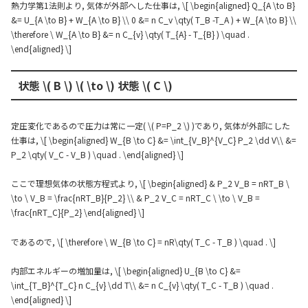
熱力学第1法則より, 気体が外部へした仕事は, \[ \begin{aligned} Q_{A \to B}
&= U_{A \to B} + W_{A \to B} \\ 0 &= n C_v \qty( T_B -T_A ) + W_{A \to B} \\
\therefore \ W_{A \to B} &= n C_{v} \qty( T_{A} - T_{B} ) \quad .
\end{aligned} \]
状態 \( B \) \( \to \) 状態 \( C \)
定圧変化であるので圧力は常に一定( \( P=P_2 \) )であり, 気体が外部にした
仕事は, \[ \begin{aligned} W_{B \to C} &= \int_{V_B}^{V_C} P_2 \dd V\\ &=
P_2 \qty( V_C - V_B ) \quad . \end{aligned} \]
ここで理想気体の状態方程式より, \[ \begin{aligned} & P_2 V_B = nRT_B \
\to \ V_B = \frac{nRT_B}{P_2} \\ & P_2 V_C = nRT_C \ \to \ V_B =
\frac{nRT_C}{P_2} \end{aligned} \]
であるので, \[ \therefore \ W_{B \to C} = nR\qty( T_C - T_B ) \quad . \]
内部エネルギーの増加量は, \[ \begin{aligned} U_{B \to C} &=
\int_{T_B}^{T_C} n C_{v} \dd T\\ &= n C_{v} \qty( T_C - T_B ) \quad .
\end{aligned} \]