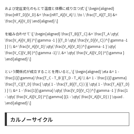
および定圧変化のもとで温度と体積に成り立つ式 \[ \begin{aligned}
\frac{nRT_D}{V_D} &= \frac{nRT_A}{V_A} \\ \to \ \frac{T_A}{T_D} &=
\frac{V_A}{V_D} \end{aligned} \]
を組み合わせて \[ \begin{aligned} \frac{T_B}{T_C} &= \frac{T_A \qty(
\frac{V_A}{V_B} )^{\gamma -1 } }{T_D \qty( \frac{V_D}{V_C} )^{\gamma -1
} } \\ &= \frac{V_A}{V_D} \qty( \frac{V_A}{V_D} )^{\gamma -1 } \qty(
\frac{V_C}{V_B} )^{\gamma -1} \\ &= \qty( \frac{V_A}{V_D} )^{\gamma }
\end{aligned} \]
という関係式が成立することを用いると, \[ \begin{aligned} \eta &= 1 -
\frac{1}{\gamma} \frac{T_C - T_B }{T_D - T_A} \\ &= 1 - \frac{1}{\gamma}
\frac{T_C}{T_D} \frac{ \qty( 1 - \frac{T_B}{T_C} ) }{ \qty( 1 - \frac{T_A}{T_D}
) } \\ &= 1 - \frac{1}{\gamma} \qty( \frac{V_D}{V_C} )^{\gamma -1 } \frac{1
- \qty( \frac{V_A}{V_D} )^{\gamma} }{1 - \qty( \frac{V_A}{V_D} ) } \quad .
\end{aligned} \]
カルノーサイクル