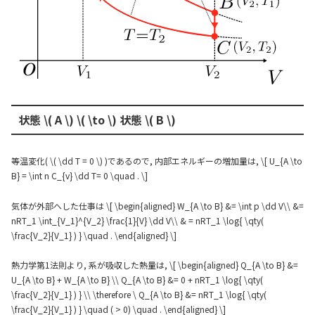
状態 \( A \) \( \to \) 状態 \( B \)
等温変化( \( \dd T = 0 \) )であるので, 内部エネルギーの増加量は, \[ U_{A \to
B} = \int n C_{v} \dd T= 0 \quad . \]
気体が外部へした仕事は \[ \begin{aligned} W_{A \to B} &= \int p \dd V\\ &=
nRT_1 \int_{V_1}^{V_2} \frac{1}{V} \dd V\\ & = nRT_1 \log{ \qty(
\frac{V_2}{V_1} ) } \quad . \end{aligned} \]
熱力学第1法則より, 系が吸収した熱量は, \[ \begin{aligned} Q_{A \to B} &=
U_{A \to B} + W_{A \to B} \\ Q_{A \to B} &= 0 + nRT_1 \log{ \qty(
\frac{V_2}{V_1} ) } \\ \therefore \ Q_{A \to B} &= nRT_1 \log{ \qty(
\frac{V_2}{V_1} ) } \quad ( > 0) \quad . \end{aligned} \]