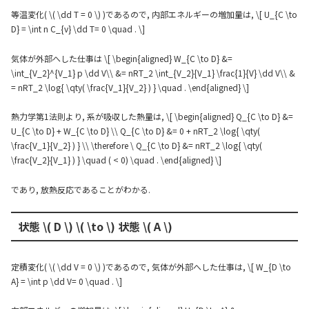
等温変化( \( \dd T = 0 \) )であるので, 内部エネルギーの増加量は, \[ U_{C \to
D} = \int n C_{v} \dd T= 0 \quad . \]
気体が外部へした仕事は \[ \begin{aligned} W_{C \to D} &=
\int_{V_2}^{V_1} p \dd V\\ &= nRT_2 \int_{V_2}{V_1} \frac{1}{V} \dd V\\ &
= nRT_2 \log{ \qty( \frac{V_1}{V_2} ) } \quad . \end{aligned} \]
熱力学第1法則より, 系が吸収した熱量は, \[ \begin{aligned} Q_{C \to D} &=
U_{C \to D} + W_{C \to D} \\ Q_{C \to D} &= 0 + nRT_2 \log{ \qty(
\frac{V_1}{V_2} ) } \\ \therefore \ Q_{C \to D} &= nRT_2 \log{ \qty(
\frac{V_2}{V_1} ) } \quad ( < 0) \quad . \end{aligned} \]
であり, 放熱反応であることがわかる.
状態 \( D \) \( \to \) 状態 \( A \)
定積変化( \( \dd V = 0 \) )であるので, 気体が外部へした仕事は, \[ W_{D \to
A} = \int p \dd V= 0 \quad . \]