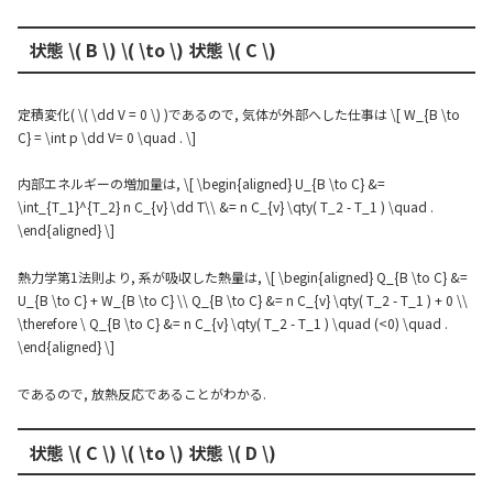
状態 \( B \) \( \to \) 状態 \( C \)
定積変化( \( \dd V = 0 \) )であるので, 気体が外部へした仕事は \[ W_{B \to
C} = \int p \dd V= 0 \quad . \]
内部エネルギーの増加量は, \[ \begin{aligned} U_{B \to C} &=
\int_{T_1}^{T_2} n C_{v} \dd T\\ &= n C_{v} \qty( T_2 - T_1 ) \quad .
\end{aligned} \]
熱力学第1法則より, 系が吸収した熱量は, \[ \begin{aligned} Q_{B \to C} &=
U_{B \to C} + W_{B \to C} \\ Q_{B \to C} &= n C_{v} \qty( T_2 - T_1 ) + 0 \\
\therefore \ Q_{B \to C} &= n C_{v} \qty( T_2 - T_1 ) \quad (<0) \quad .
\end{aligned} \]
であるので, 放熱反応であることがわかる.
状態 \( C \) \( \to \) 状態 \( D \)