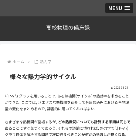
MENU
高校物理の備忘録
ホーム
熱力学
様々な熱力学的サイクル
2025-08-05
\( P-V \) グラフを用いることで, ある熱機関(サイクル)の熱効率を求めること
ができた. ここでは, さまざまな熱機関を紹介して各反応過程における各物理
量の変化をまとめるので, 辞書的に用いてくれればよい.
さまざまな熱機関が登場するが,
どの熱機関についても計算する手順は同じで
ある
ことにすぐ気づくであろう. それらの議論に慣れれば, 熱力学で \( P-V \)
グラフ自体を解析する問題で
次に行うべきことが何かの見通しが良くなる
.