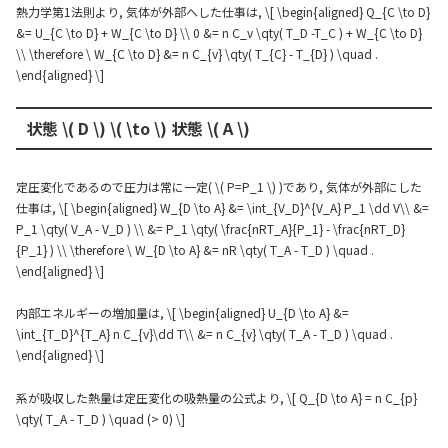
熱力学第1法則より, 気体が外部へした仕事は, \[ \begin{aligned} Q_{C \to D}
&= U_{C \to D} + W_{C \to D} \\ 0 &= n C_v \qty( T_D -T_C ) + W_{C \to D}
\\ \therefore \ W_{C \to D} &= n C_{v} \qty( T_{C} - T_{D} ) \quad .
\end{aligned} \]
状態 \( D \) \( \to \) 状態 \( A \)
定圧変化であるので圧力は常に一定( \( P=P_1 \) )であり, 気体が外部にした
仕事は, \[ \begin{aligned} W_{D \to A} &= \int_{V_D}^{V_A} P_1 \dd V\\ &=
P_1 \qty( V_A - V_D ) \\ &= P_1 \qty( \frac{nRT_A}{P_1} - \frac{nRT_D}
{P_1} ) \\ \therefore \ W_{D \to A} &= nR \qty( T_A - T_D ) \quad .
\end{aligned} \]
内部エネルギーの増加量は, \[ \begin{aligned} U_{D \to A} &=
\int_{T_D}^{T_A} n C_{v}\dd T\\ &= n C_{v} \qty( T_A - T_D ) \quad .
\end{aligned} \]
系が吸収した熱量は定圧変化の吸熱量の公式より, \[ Q_{D \to A} = n C_{p}
\qty( T_A - T_D ) \quad (> 0) \]