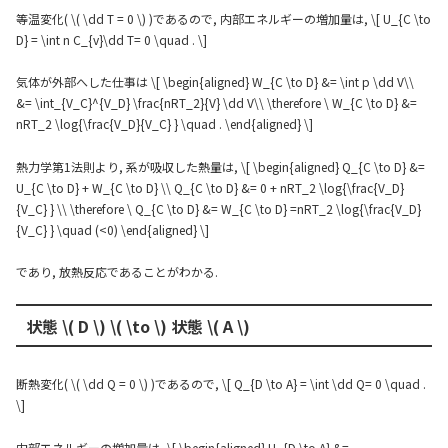
等温変化( \( \dd T = 0 \) )であるので, 内部エネルギーの増加量は, \[ U_{C \to
D} = \int n C_{v}\dd T= 0 \quad . \]
気体が外部へした仕事は \[ \begin{aligned} W_{C \to D} &= \int p \dd V\\
&= \int_{V_C}^{V_D} \frac{nRT_2}{V} \dd V\\ \therefore \ W_{C \to D} &=
nRT_2 \log{\frac{V_D}{V_C} } \quad . \end{aligned} \]
熱力学第1法則より, 系が吸収した熱量は, \[ \begin{aligned} Q_{C \to D} &=
U_{C \to D} + W_{C \to D} \\ Q_{C \to D} &= 0 + nRT_2 \log{\frac{V_D}
{V_C} } \\ \therefore \ Q_{C \to D} &= W_{C \to D} =nRT_2 \log{\frac{V_D}
{V_C} } \quad (<0) \end{aligned} \]
であり, 放熱反応であることがわかる.
状態 \( D \) \( \to \) 状態 \( A \)
断熱変化( \( \dd Q = 0 \) )であるので, \[ Q_{D \to A} = \int \dd Q= 0 \quad .
\]
内部エネルギーの増加量は, \[ \begin{aligned} U_{D \to A} &=