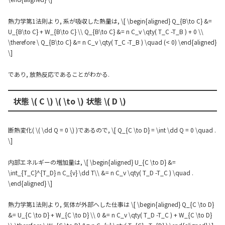
熱力学第1法則より, 系が吸収した熱量は, \[ \begin{aligned} Q_{B\to C} &=
U_{B\to C} + W_{B\to C} \\ Q_{B\to C} &= n C_v \qty( T_C -T_B ) + 0 \\
\therefore \ Q_{B\to C} &= n C_v \qty( T_C -T_B ) \quad (< 0) \end{aligned}
\]
であり, 放熱反応であることがわかる.
状態 \( C \) \( \to \) 状態 \( D \)
断熱変化( \( \dd Q = 0 \) )であるので, \[ Q_{C \to D} = \int \dd Q = 0 \quad .
\]
内部エネルギーの増加量は, \[ \begin{aligned} U_{C \to D} &=
\int_{T_C}^{T_D} n C_{v} \dd T\\ &= n C_v \qty( T_D -T_C ) \quad .
\end{aligned} \]
熱力学第1法則より, 気体が外部へした仕事は \[ \begin{aligned} Q_{C \to D}
&= U_{C \to D} + W_{C \to D} \\ 0 &= n C_v \qty( T_D -T_C ) + W_{C \to D}