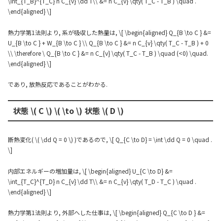
\int_{T_B}^{T_C} n C_{v} \dd T\\ &= n C_{v} \qty( T_C - T_B ) \quad .
\end{aligned} \]
熱力学第1法則より, 系が吸収した熱量は, \[ \begin{aligned} Q_{B \to C } &=
U_{B \to C } + W_{B \to C } \\ Q_{B \to C } &= n C_{v} \qty( T_C - T_B ) + 0
\\ \therefore \ Q_{B \to C } &= n C_{v} \qty( T_C - T_B ) \quad (<0) \quad.
\end{aligned} \]
であり, 放熱反応であることがわかる.
状態 \( C \) \( \to \) 状態 \( D \)
断熱変化( \( \dd Q = 0 \) )であるので, \[ Q_{C \to D} = \int \dd Q = 0 \quad .
\]
内部エネルギーの増加量は, \[ \begin{aligned} U_{C \to D} &=
\int_{T_C}^{T_D} n C_{v} \dd T\\ &= n C_{v} \qty( T_D - T_C ) \quad .
\end{aligned} \]
熱力学第1法則より, 外部へした仕事は, \[ \begin{aligned} Q_{C \to D } &=