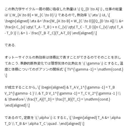
この熱力学サイクル一周の間に吸収した熱量は \( Q_{D \to A} \) , 仕事の総量
は \( W_{A \to B} + W_{C \to D} \) であるので, 熱効率 \( \eta \) は, \[
\begin{aligned} \eta &= \frac{W_{A \to B} + W_{C \to D}}{Q_{D \to A}} \\ &=
\frac{n C_{v} \qty( T_A - T_B ) + n C_{v} \qty( T_C - T_D )}{n C_{v} \qty( T_A
- T_D )} \\ &= 1 - \frac{T_B -T_C}{T_A-T_D} \end{aligned} \]
である.
オットーサイクルの熱効率は体積比で表すことができるのでそのことを示し
ておこう. 準静的断熱変化では理想気体の比熱比を \( \gamma \) とすると, 温
度と体積についてのポアソンの関係式 \[ TV^{\gamma -1} = \mathrm{const.}
\]
が成立することから, \[ \begin{aligned} & T_A V_1^{\gamma -1} = T_B
V_2^{\gamma -1 } \\ & T_D V_1^{\gamma -1} = T_C V_2^{\gamma -1 } \\
& \therefore \ \frac{T_A}{T_D} = \frac{T_B}{T_C} = \mathrm{const.}
\end{aligned} \]
であるので, 定数を \( \alpha \) とすると, \[ \begin{aligned} T_A &= \alpha
T_D \\ T_B &= \alpha T_C \quad . \end{aligned} \]