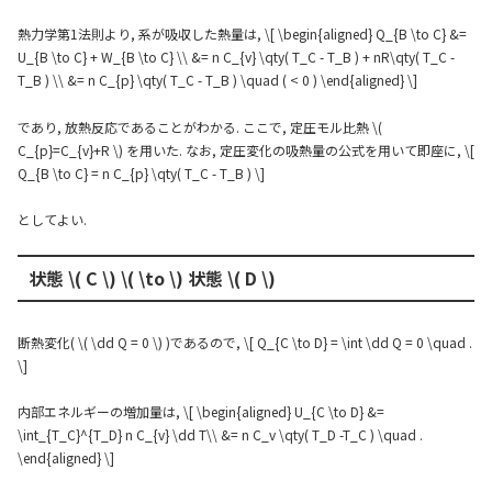
熱力学第1法則より, 系が吸収した熱量は, \[ \begin{aligned} Q_{B \to C} &=
U_{B \to C} + W_{B \to C} \\ &= n C_{v} \qty( T_C - T_B ) + nR\qty( T_C -
T_B ) \\ &= n C_{p} \qty( T_C - T_B ) \quad ( < 0 ) \end{aligned} \]
であり, 放熱反応であることがわかる. ここで, 定圧モル比熱 \(
C_{p}=C_{v}+R \) を用いた. なお, 定圧変化の吸熱量の公式を用いて即座に, \[
Q_{B \to C} = n C_{p} \qty( T_C - T_B ) \]
としてよい.
状態 \( C \) \( \to \) 状態 \( D \)
断熱変化( \( \dd Q = 0 \) )であるので, \[ Q_{C \to D} = \int \dd Q = 0 \quad .
\]
内部エネルギーの増加量は, \[ \begin{aligned} U_{C \to D} &=
\int_{T_C}^{T_D} n C_{v} \dd T\\ &= n C_v \qty( T_D -T_C ) \quad .
\end{aligned} \]