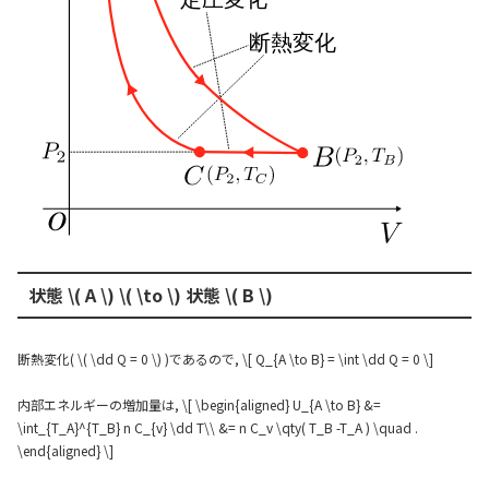
状態 \( A \) \( \to \) 状態 \( B \)
断熱変化( \( \dd Q = 0 \) )であるので, \[ Q_{A \to B} = \int \dd Q = 0 \]
内部エネルギーの増加量は, \[ \begin{aligned} U_{A \to B} &=
\int_{T_A}^{T_B} n C_{v} \dd T\\ &= n C_v \qty( T_B -T_A ) \quad .
\end{aligned} \]