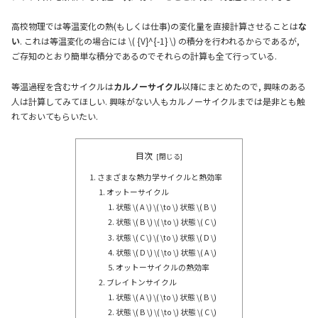
高校物理では等温変化の熱(もしくは仕事)の変化量を直接計算させることは
な
い
. これは等温変化の場合には \( {V}^{-1} \) の積分を行われるからであるが,
ご存知のとおり簡単な積分であるのでそれらの計算も全て行っている.
等温過程を含むサイクルは
カルノーサイクル
以降にまとめたので, 興味のある
人は計算してみてほしい. 興味がない人もカルノーサイクルまでは是非とも触
れておいてもらいたい.
目次
さまざまな熱力学サイクルと熱効率
オットーサイクル
状態 \( A \) \( \to \) 状態 \( B \)
状態 \( B \) \( \to \) 状態 \( C \)
状態 \( C \) \( \to \) 状態 \( D \)
状態 \( D \) \( \to \) 状態 \( A \)
オットーサイクルの熱効率
ブレイトンサイクル
状態 \( A \) \( \to \) 状態 \( B \)
状態 \( B \) \( \to \) 状態 \( C \)