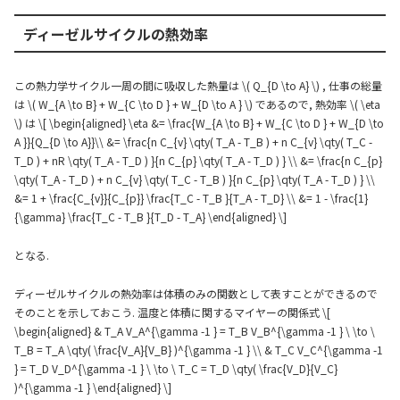
ディーゼルサイクルの熱効率
この熱力学サイクル一周の間に吸収した熱量は \( Q_{D \to A} \) , 仕事の総量
は \( W_{A \to B} + W_{C \to D } + W_{D \to A } \) であるので, 熱効率 \( \eta
\) は \[ \begin{aligned} \eta &= \frac{W_{A \to B} + W_{C \to D } + W_{D \to
A }}{Q_{D \to A}}\\ &= \frac{n C_{v} \qty( T_A - T_B ) + n C_{v} \qty( T_C -
T_D ) + nR \qty( T_A - T_D ) }{n C_{p} \qty( T_A - T_D ) } \\ &= \frac{n C_{p}
\qty( T_A - T_D ) + n C_{v} \qty( T_C - T_B ) }{n C_{p} \qty( T_A - T_D ) } \\
&= 1 + \frac{C_{v}}{C_{p}} \frac{T_C - T_B }{T_A - T_D} \\ &= 1 - \frac{1}
{\gamma} \frac{T_C - T_B }{T_D - T_A} \end{aligned} \]
となる.
ディーゼルサイクルの熱効率は体積のみの関数として表すことができるので
そのことを示しておこう. 温度と体積に関するマイヤーの関係式 \[
\begin{aligned} & T_A V_A^{\gamma -1 } = T_B V_B^{\gamma -1 } \ \to \
T_B = T_A \qty( \frac{V_A}{V_B} )^{\gamma -1 } \\ & T_C V_C^{\gamma -1
} = T_D V_D^{\gamma -1 } \ \to \ T_C = T_D \qty( \frac{V_D}{V_C}
)^{\gamma -1 } \end{aligned} \]