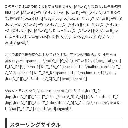
このサイクル1周の間に吸収する熱量は \( Q_{A \to B} \) であり, 仕事量の総
和は \( W_{A \to B } +W_{B \to C } +W_{C \to D } +W_{D \to A } \) であるの
で, 熱効率 \( \eta \) は, \[ \begin{aligned} \eta &= \frac{W_{A \to B } +W_{B
\to C } +W_{C \to D } +W_{D \to A } }{Q_{A \to B}} \\ &= \frac{Q_{A \to B }
+Q_{C \to D } }{Q_{A \to B}} \\ &= 1 + \frac{Q_{C \to D } }{Q_{A \to B}} \\
&= 1 + \frac{T_2 \log{\frac{V_D}{V_C} } }{T_1 \log{\frac{V_B}{V_A} } }
\end{aligned} \]
ここで準静的断熱変化において成立するポアソンの関係式より, 比熱比 \(
\displaystyle{\gamma = \frac{C_p}{C_v}} \) を用いると, \[ \begin{aligned}
T_1 V_B^{\gamma -1} &= T_2 V_C^{\gamma -1} = \mathrm{const.} \\ T_1
V_A^{\gamma -1} &= T_2 V_D^{\gamma -1} = \mathrm{const.} \\ \to \
\frac{V_B}{V_A} &= \frac{V_C}{V_D} \end{aligned} \]
が成立することから, \[ \begin{aligned} \eta &= 1 + \frac{T_2
\log{\frac{V_D}{V_C} } }{T_1 \log{\frac{V_B}{V_A} } }\\ &= 1 + \frac{- T_2
\log{\frac{V_B}{V_A} } }{T_1 \log{\frac{V_B}{V_A} } } \\ \therefore \ \eta &=
1 - \frac{T_2}{T_1} \quad . \end{aligned} \]
スターリングサイクル