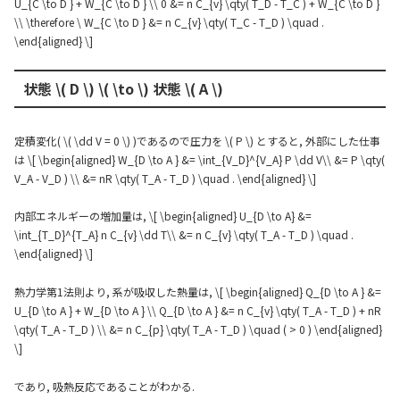
U_{C \to D } + W_{C \to D } \\ 0 &= n C_{v} \qty( T_D - T_C ) + W_{C \to D }
\\ \therefore \ W_{C \to D } &= n C_{v} \qty( T_C - T_D ) \quad .
\end{aligned} \]
状態 \( D \) \( \to \) 状態 \( A \)
定積変化( \( \dd V = 0 \) )であるので圧力を \( P \) とすると, 外部にした仕事
は \[ \begin{aligned} W_{D \to A } &= \int_{V_D}^{V_A} P \dd V\\ &= P \qty(
V_A - V_D ) \\ &= nR \qty( T_A - T_D ) \quad . \end{aligned} \]
内部エネルギーの増加量は, \[ \begin{aligned} U_{D \to A} &=
\int_{T_D}^{T_A} n C_{v} \dd T\\ &= n C_{v} \qty( T_A - T_D ) \quad .
\end{aligned} \]
熱力学第1法則より, 系が吸収した熱量は, \[ \begin{aligned} Q_{D \to A } &=
U_{D \to A } + W_{D \to A } \\ Q_{D \to A } &= n C_{v} \qty( T_A - T_D ) + nR
\qty( T_A - T_D ) \\ &= n C_{p} \qty( T_A - T_D ) \quad ( > 0 ) \end{aligned}
\]
であり, 吸熱反応であることがわかる.