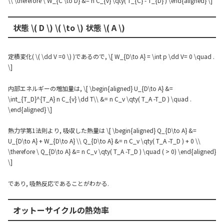
\\ \therefore \ W_{C \to D} &= n C_{v} \qty( T_{C} - T_{D} ) \end{aligned} \]
状態 \( D \) \( \to \) 状態 \( A \)
定積変化( \( \dd V =0 \) )であるので, \[ W_{D\to A} = \int p \dd V= 0 \quad .
\]
内部エネルギーの増加量は, \[ \begin{aligned} U_{D\to A} &=
\int_{T_D}^{T_A} n C_{v} \dd T\\ &= n C_v \qty( T_A -T_D ) \quad .
\end{aligned} \]
熱力学第1法則より, 吸収した熱量は \[ \begin{aligned} Q_{D\to A} &=
U_{D\to A} + W_{D\to A} \\ Q_{D\to A} &= n C_v \qty( T_A -T_D ) + 0 \\
\therefore \ Q_{D\to A} &= n C_v \qty( T_A -T_D ) \quad ( > 0) \end{aligned}
\]
であり, 吸熱反応であることがわかる.
オットーサイクルの熱効率