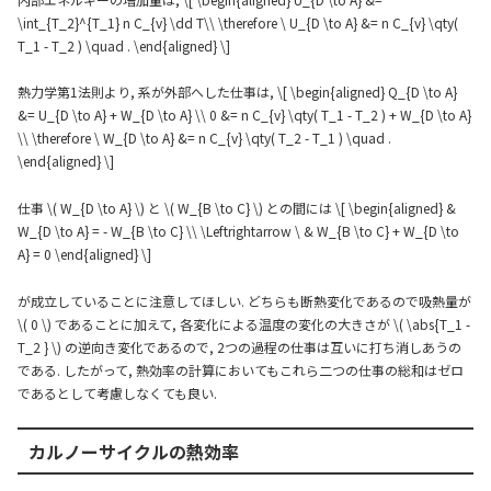
\int_{T_2}^{T_1} n C_{v} \dd T\\ \therefore \ U_{D \to A} &= n C_{v} \qty(
T_1 - T_2 ) \quad . \end{aligned} \]
熱力学第1法則より, 系が外部へした仕事は, \[ \begin{aligned} Q_{D \to A}
&= U_{D \to A} + W_{D \to A} \\ 0 &= n C_{v} \qty( T_1 - T_2 ) + W_{D \to A}
\\ \therefore \ W_{D \to A} &= n C_{v} \qty( T_2 - T_1 ) \quad .
\end{aligned} \]
仕事 \( W_{D \to A} \) と \( W_{B \to C} \) との間には \[ \begin{aligned} &
W_{D \to A} = - W_{B \to C} \\ \Leftrightarrow \ & W_{B \to C} + W_{D \to
A} = 0 \end{aligned} \]
が成立していることに注意してほしい. どちらも断熱変化であるので吸熱量が
\( 0 \) であることに加えて, 各変化による温度の変化の大きさが \( \abs{T_1 -
T_2 } \) の逆向き変化であるので, 2つの過程の仕事は互いに打ち消しあうの
である. したがって, 熱効率の計算においてもこれら二つの仕事の総和はゼロ
であるとして考慮しなくても良い.
カルノーサイクルの熱効率