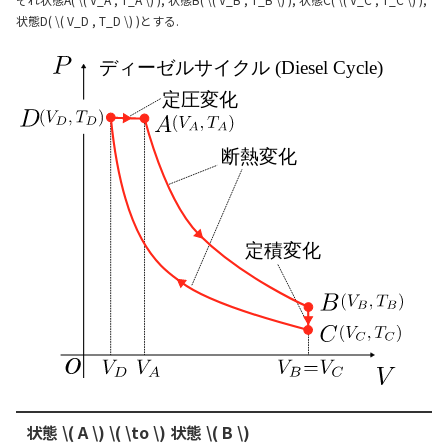
状態D( \( V_D , T_D \) )とする.
状態 \( A \) \( \to \) 状態 \( B \)